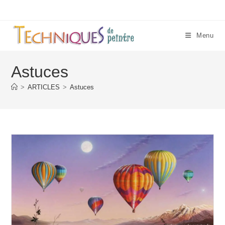
Skip
to
content
Menu
Astuces
>
ARTICLES
>
Astuces