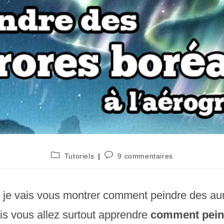
Post
Commentaires
Tutoriels
9 commentaires
category:
de
la
publication :
e, je vais vous montrer comment peindre des au
is vous allez surtout apprendre
comment pein