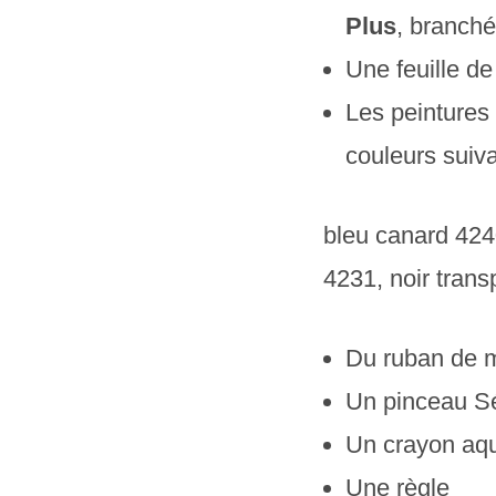
Plus
, branché
Une feuille d
Les peintures
couleurs suiva
bleu canard 424
4231, noir tran
Du ruban de 
Un pinceau S
Un crayon aqu
Une règle