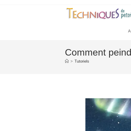
Skip
to
content
A
Comment peindr
>
Tutoriels