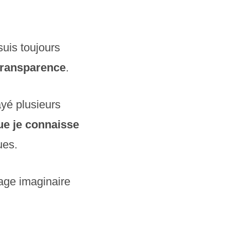
suis toujours
 transparence
.
ayé plusieurs
ue je connaisse
ues.
sage imaginaire