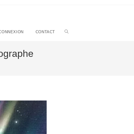
Toggle
CONNEXION
CONTACT
website
rographe
search